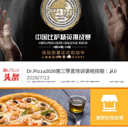
Dr.Pizza2026第三季度培训课程排期：从0
2026/7/13
从饼底到堡胚：披萨店の手工基因——汉堡增
量密码
2026/8/5
披萨店如何借力手工汉堡炸鸡，打赢存量争夺
战？
2026/7/23
复刻正宗拿坡里，从读懂这会呼吸的面团开始
2026/7/20
Dr.Pizza2026第三季度培训课程排期：从0
2026/7/13
从饼底到堡胚：披萨店の手工基因——汉堡增
量密码
2026/8/5