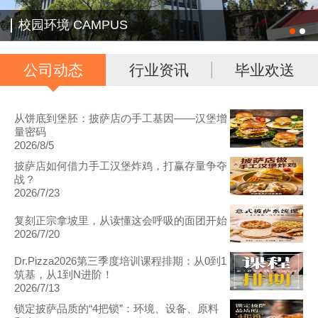
校园环境 CAMPUS
公司动态
行业资讯
毕业欢送
从饼底到堡胚：披萨店の手工基因——汉堡增
量密码
2026/8/5
披萨店如何借力手工汉堡炸鸡，打赢存量争夺
战？
2026/7/23
复刻正宗拿坡里，从读懂这会呼吸的面团开始
2026/7/20
Dr.Pizza2026第三季度培训课程排期：从0到1
筑基，从1到N进阶！
2026/7/13
锁定披萨品质的“4把锁”：环境、设备、原料