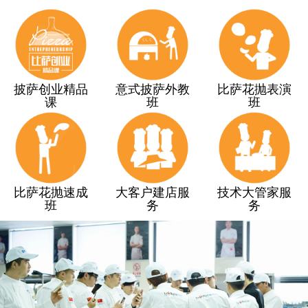
披萨创业精品
意式披萨外教
比萨花抛表演
课
班
班
比萨花抛速成
大客户建店服
技术大管家服
班
务
务