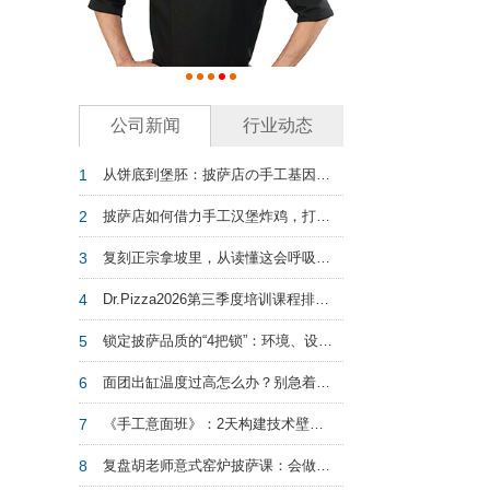
公司新闻
行业动态
1
从饼底到堡胚：披萨店の手工基因——汉堡增量密码
2
披萨店如何借力手工汉堡炸鸡，打赢存量争夺战？
3
复刻正宗拿坡里，从读懂这会呼吸的面团开始
4
Dr.Pizza2026第三季度培训课程排期：从0到1筑基，从1到N进阶！
5
锁定披萨品质的“4把锁”：环境、设备、原料和人
6
面团出缸温度过高怎么办？别急着弃用！
7
《手工意面班》：2天构建技术壁垒，抢占盈利新高地
8
复盘胡老师意式窑炉披萨课：会做饼和会做披萨生意，差的就是这一课