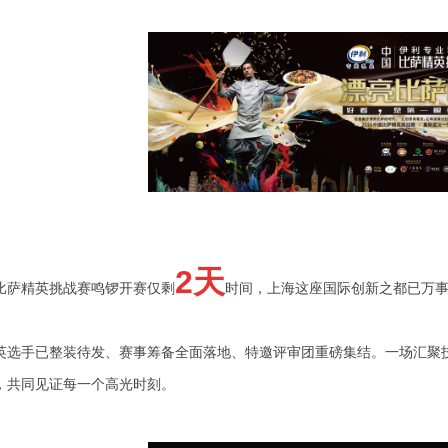
2天
比萨精英挑战赛鸣锣开赛仅剩
时间，上海这座国际创新之都已万
英选手已整装待发、赛事筹备全面落地、特邀评审团重磅集结。一场汇聚
，共同见证每一个高光时刻。