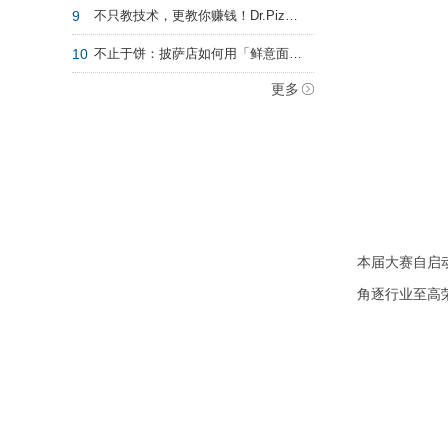
9
不只教技术，更教你赚钱！Dr.Pizza 2026全系课程滚动开课!
10
不止于饼：披萨店如何用「鲜意面 + 漂亮饭」补齐正餐短板？
更多
本
届大赛自启
角逐行业至高