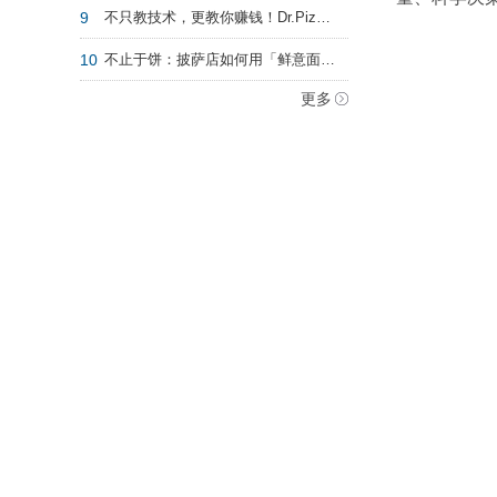
9
不只教技术，更教你赚钱！Dr.Pizza 2026全系课程滚动开课!
10
不止于饼：披萨店如何用「鲜意面 + 漂亮饭」补齐正餐短板？
更多