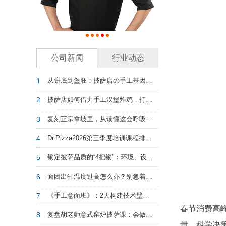
公司新闻
行业动态
1
从饼底到堡胚：披萨店の手工基因——汉堡增量密码
2
披萨店如何借力手工汉堡炸鸡，打赢存量争夺战？
3
复刻正宗拿坡里，从读懂这会呼吸的面团开始
4
Dr.Pizza2026第三季度培训课程排期：从0到1筑基，从1到N进阶！
5
锁定披萨品质的“4把锁”：环境、设备、原料和人
6
面团出缸温度过高怎么办？别急着弃用！
7
《手工意面班》：2天构建技术壁垒，抢占盈利新高地
春节消费高
8
复盘胡老师意式窑炉披萨课：会做饼和会做披萨生意，差的就是这一课
量、科学决