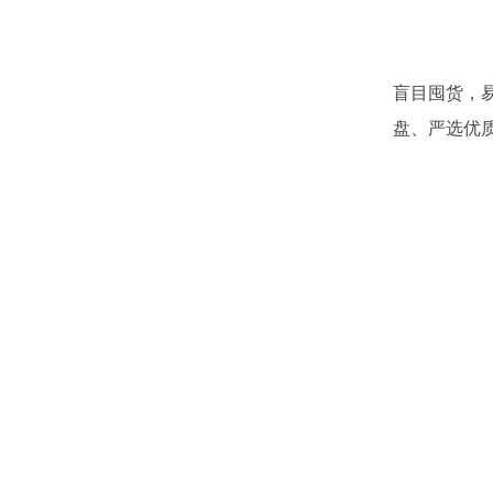
盲目囤货，
盘、严选优