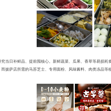
讲究当日补鲜品、提前囤核心。新鲜蔬菜、瓜果、香草等易损耗
。而披萨店所需的马苏芝士、专用面粉、风味酱料、肉类冻品等核