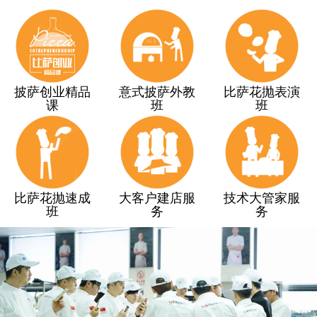
披萨创业精品
意式披萨外教
比萨花抛表演
课
班
班
比萨花抛速成
大客户建店服
技术大管家服
班
务
务