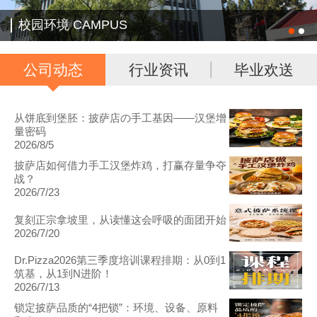
校园环境 CAMPUS
公司动态
行业资讯
毕业欢送
从饼底到堡胚：披萨店の手工基因——汉堡增
量密码
2026/8/5
披萨店如何借力手工汉堡炸鸡，打赢存量争夺
战？
2026/7/23
复刻正宗拿坡里，从读懂这会呼吸的面团开始
2026/7/20
Dr.Pizza2026第三季度培训课程排期：从0到1
筑基，从1到N进阶！
2026/7/13
锁定披萨品质的“4把锁”：环境、设备、原料