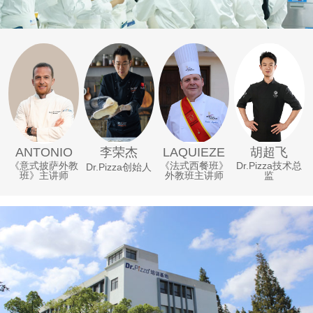
李荣杰
ANTONIO
LAQUIEZE
胡超飞
《意式披萨外教
《法式西餐班》
Dr.Pizza技术总
Dr.Pizza创始人
班》主讲师
外教班主讲师
监