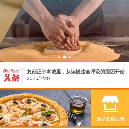
Dr.Pizza2026第三季度培训课程排期：从0
2026/7/13
从饼底到堡胚：披萨店の手工基因——汉堡增
量密码
2026/8/5
披萨店如何借力手工汉堡炸鸡，打赢存量争夺
战？
2026/7/23
复刻正宗拿坡里，从读懂这会呼吸的面团开始
2026/7/20
Dr.Pizza2026第三季度培训课程排期：从0
2026/7/13
从饼底到堡胚：披萨店の手工基因——汉堡增
量密码
2026/8/5