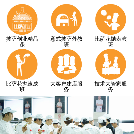
披萨创业精品
意式披萨外教
比萨花抛表演
课
班
班
比萨花抛速成
大客户建店服
技术大管家服
班
务
务