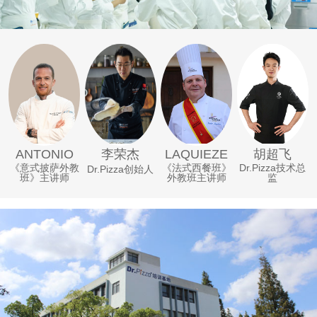
李荣杰
ANTONIO
LAQUIEZE
胡超飞
《意式披萨外教
《法式西餐班》
Dr.Pizza技术总
Dr.Pizza创始人
班》主讲师
外教班主讲师
监