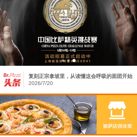
Dr.Pizza2026第三季度培训课程排期：从0
2026/7/13
从饼底到堡胚：披萨店の手工基因——汉堡增
量密码
2026/8/5
披萨店如何借力手工汉堡炸鸡，打赢存量争夺
战？
2026/7/23
复刻正宗拿坡里，从读懂这会呼吸的面团开始
2026/7/20
Dr.Pizza2026第三季度培训课程排期：从0
2026/7/13
从饼底到堡胚：披萨店の手工基因——汉堡增
量密码
2026/8/5