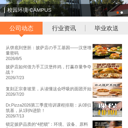
校园环境 CAMPUS
公司动态
行业资讯
毕业欢送
从饼底到堡胚：披萨店の手工基因——汉堡增
量密码
2026/8/5
披萨店如何借力手工汉堡炸鸡，打赢存量争夺
战？
2026/7/23
复刻正宗拿坡里，从读懂这会呼吸的面团开始
2026/7/20
Dr.Pizza2026第三季度培训课程排期：从0到1
筑基，从1到N进阶！
2026/7/13
锁定披萨品质的“4把锁”：环境、设备、原料