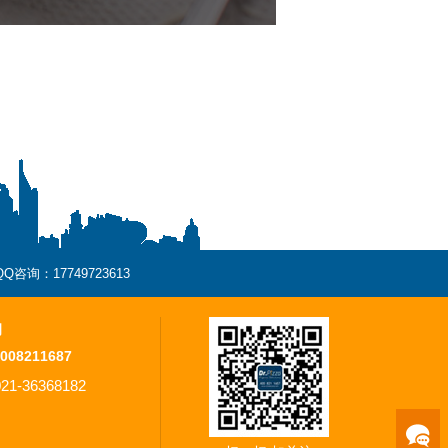
QQ咨询：17749723613
询
008211687
021-36368182