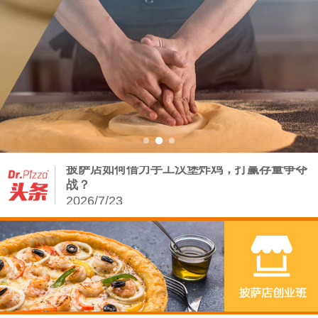
Dr.Pizza2026第三季度培训课程排期：从0
2026/7/13
从饼底到堡胚：披萨店の手工基因——汉堡增
量密码
2026/8/5
披萨店如何借力手工汉堡炸鸡，打赢存量争夺
战？
2026/7/23
复刻正宗拿坡里，从读懂这会呼吸的面团开始
2026/7/20
Dr.Pizza2026第三季度培训课程排期：从0
2026/7/13
从饼底到堡胚：披萨店の手工基因——汉堡增
量密码
2026/8/5