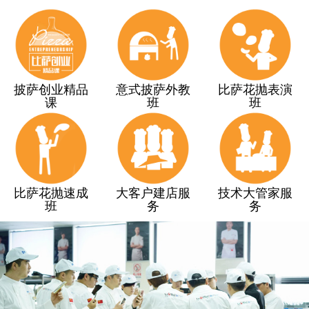
披萨创业精品
意式披萨外教
比萨花抛表演
课
班
班
比萨花抛速成
大客户建店服
技术大管家服
班
务
务