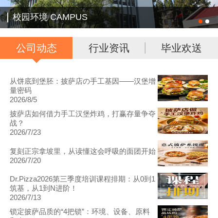
校园环境 CAMPUS
公司动态
行业资讯
毕业欢送
从饼底到堡胚：披萨店の手工基因——汉堡增
量密码
2026/8/5
披萨店如何借力手工汉堡炸鸡，打赢存量争夺
战？
2026/7/23
复刻正宗拿坡里，从读懂这会呼吸的面团开始
2026/7/20
Dr.Pizza2026第三季度培训课程排期：从0到1
筑基，从1到N进阶！
2026/7/13
锁定披萨品质的“4把锁”：环境、设备、原料