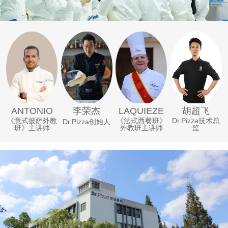
李荣杰
ANTONIO
LAQUIEZE
胡超飞
《意式披萨外教
《法式西餐班》
Dr.Pizza技术总
Dr.Pizza创始人
班》主讲师
外教班主讲师
监